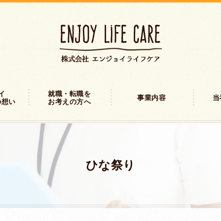
イ
就職・転職を
事業内容
当
の想い
お考えの方へ
ひな祭り