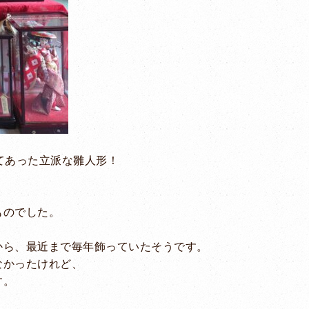
てあった立派な雛人形！
！
ものでした。
から、最近まで毎年飾っていたそうです。
なかったけれど、
す。