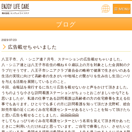
Pow
ered
ブログ
by
2023/07/23
広告載せちゃいました
八王子市、八 ・シニア連７月号、ステーションの広告載せちゃいました。
八・シニア連とは八王子市在住の概ね６０歳以上の方を対象とした会員制のク
ラブだそうです。八王子市シニアクラブ連合会の略称で健康で生きがいのある
生活の実現に向けて高齢者の生きがいや地域との繋がりを生み出し生活にハリ
を与える活動を展開しているとのこと。
今回、会報誌を発行するに当たり広告を載せないかと声をかけて頂きました。
うちのような小さな訪問看護ステーションがちょっとおこがましいかな?とも
思いましたが、私達の仕事である訪問看護は高齢者の方の在宅療養を支える仕
事でもあります。ひとりでも多くの方に訪問看護を知って頂だき北野町、総合
卸売市場の近くにめぐみ在宅看護センターがあるということを知って頂けたら
と思い広告を載せることしました。🤗🤗🤗🤗🤗
そしてちょっぴりめぐみ在宅看護センターという名前を覚えて頂き何かあった
ときにご利用いただければと思っています。ご自宅で療養したい、させたいと
思っている方、希望する場所で希望する生活、人生を過ごせるようにできる限